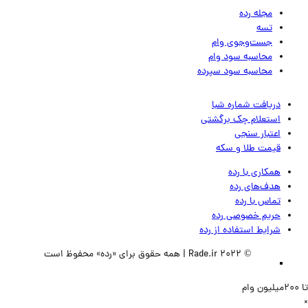
مجله رده
تسه
جست‌وجوی وام
محاسبه سود وام
محاسبه سود سپرده
دریافت شماره شبا
استعلام چک برگشتی
اعتبار سنجی
قیمت طلا و سکه
همکاری با رده
هدف‌های رده
تماس‌ با‌ رده
حریم خصوصی رده
شرایط استفاده از رده
© 2022 Rade.ir | همه حقوق برای «رده» محفوظ است