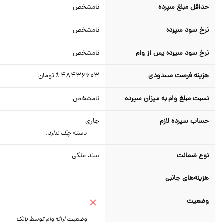
حداقل مبلغ سپرده
نامشخص
نرخ سود سپرده
نامشخص
نرخ سود سپرده پس از وام
نامشخص
هزینه فرصت مسدودی
48436603 ٪
تومان
نسبت مبلغ وام به میزان سپرده
نامشخص
حساب سپرده لازم
جاری
دسته چک ندارد.
نوع ضمانت
سند ملکی
هزینه‌های جانبی
وضعیت
وضعیت ارائه وام توسط بانک