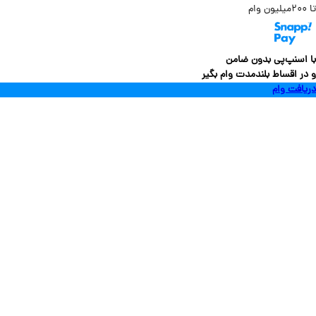
سنپ‌پی بدون ضامن
 اقساط بلندمدت وام بگیر
فت وام