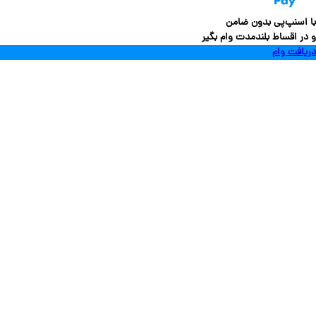
سنپ‌پی بدون ضامن
 اقساط بلندمدت وام بگیر
فت وام