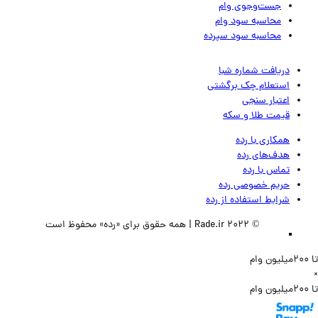
جست‌وجوی وام
محاسبه سود وام
محاسبه سود سپرده
دریافت شماره شبا
استعلام چک برگشتی
اعتبار سنجی
قیمت طلا و سکه
همکاری با رده
هدف‌های رده
تماس‌ با‌ رده
حریم خصوصی رده
شرایط استفاده از رده
© 2022 Rade.ir | همه حقوق برای «رده» محفوظ است