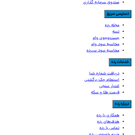
صندوق سرمایه گذاری
سترسی سریع
مجله رده
تسه
جست‌وجوی وام
محاسبه سود وام
محاسبه سود سپرده
دمات رده
دریافت شماره شبا
استعلام چک برگشتی
اعتبار سنجی
قیمت طلا و سکه
رباره رده
همکاری با رده
هدف‌های رده
تماس‌ با‌ رده
حریم خصوصی رده