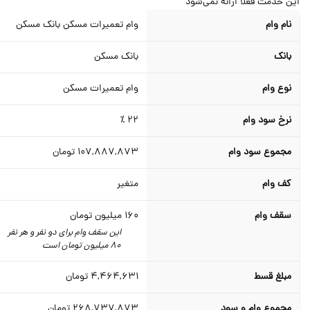
ن خدمت فعلا ارائه نمی‌شود
نام وام
وام تعمیرات مسکن بانک مسکن
بانک
بانک مسکن
نوع وام
وام تعمیرات مسکن
نرخ سود وام
22 ٪
مجموع سود وام
107,887,873
تومان
کف وام
متغیر
سقف وام
160
میلیون تومان
این سقف وام برای دو نفر و هر نفر
80 میلیون تومان است
مبلغ قسط
4,464,631
تومان
مجموع وام و سود
268,737,873
تومان