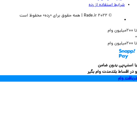
شرایط استفاده از رده
© 2022 Rade.ir | همه حقوق برای «رده» محفوظ است
سنپ‌پی بدون ضامن
 اقساط بلندمدت وام بگیر
فت وام