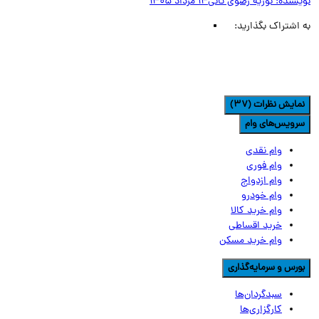
یسنده:
نوریه رضوی ثانی
14 مرداد 1405
اشتراک بگذارید:
مایش نظرات (37)
رویس‌های وام
وام نقدی
وام فوری
وام ازدواج
وام خودرو
وام خرید کالا
خرید اقساطی
وام خرید مسکن
ورس و سرمایه‌گذاری
سبدگردان‌ها
کارگزاری‌ها