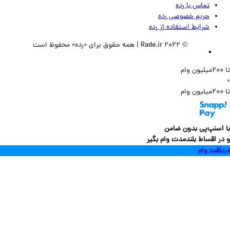
تماس‌ با‌ رده
حریم خصوصی رده
شرایط استفاده از رده
© 2022 Rade.ir | همه حقوق برای «رده» محفوظ است
سنپ‌پی بدون ضامن
 اقساط بلندمدت وام بگیر
فت وام