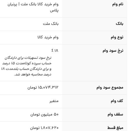
نام وام
وام خرید کالا بانک ملت | پرنیان
پلاس
بانک
بانک ملت
نوع وام
وام خرید کالا
نرخ سود وام
18 ٪
نرخ سود تسهیلات برای دارندگان
حساب سپرده کوتاه‌مدت 15 درصد
و برای دارندگان حساب بلند‌‌مدت 18
درصد محاسبه خواهد شد.
مجموع سود وام
15,074,312
تومان
کف وام
متغیر
سقف وام
50
میلیون تومان
مبلغ قسط
1,807,620
تومان