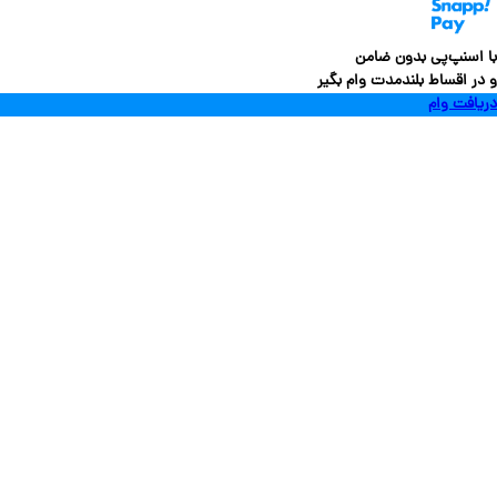
سنپ‌پی بدون ضامن
 اقساط بلندمدت وام بگیر
فت وام