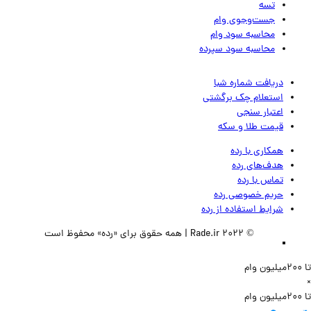
تسه
جست‌وجوی وام
محاسبه سود وام
محاسبه سود سپرده
دریافت شماره شبا
استعلام چک برگشتی
اعتبار سنجی
قیمت طلا و سکه
همکاری با رده
هدف‌های رده
تماس‌ با‌ رده
حریم خصوصی رده
شرایط استفاده از رده
© 2022 Rade.ir | همه حقوق برای «رده» محفوظ است