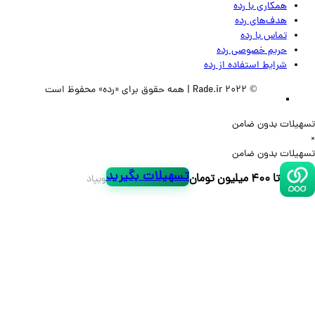
همکاری با رده
هدف‌های رده
تماس‌ با‌ رده
حریم خصوصی رده
شرایط استفاده از رده
© 2022 Rade.ir | همه حقوق برای «رده» محفوظ است
لات بدون ضامن
لات بدون ضامن
تسهیلات بگیرید
تا ۴۰۰ میلیون تومان
ویپاد