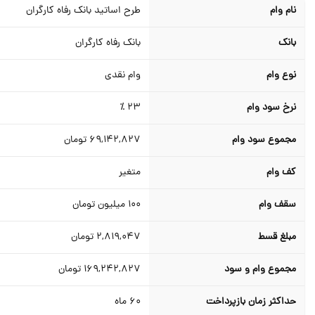
نام وام
طرح اساتید بانک رفاه کارگران
بانک
بانک رفاه کارگران
نوع وام
وام نقدی
نرخ سود وام
23 ٪
مجموع سود وام
69,142,827
تومان
کف وام
متغیر
سقف وام
100
میلیون تومان
مبلغ قسط
2,819,047
تومان
مجموع وام و سود
169,242,827
تومان
حداکثر زمان بازپرداخت
60
ماه