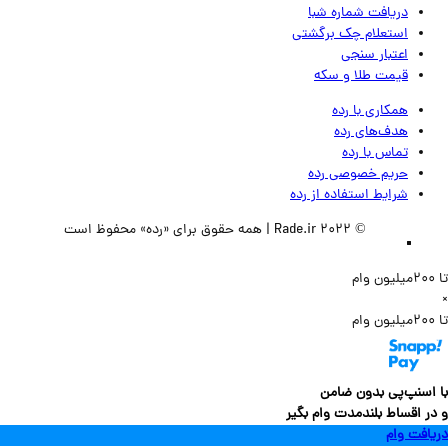
دریافت شماره شبا
استعلام چک برگشتی
اعتبار سنجی
قیمت طلا و سکه
همکاری با رده
هدف‌های رده
تماس‌ با‌ رده
حریم خصوصی رده
شرایط استفاده از رده
© 2022 Rade.ir | همه حقوق برای «رده» محفوظ است
سنپ‌پی بدون ضامن
 اقساط بلندمدت وام بگیر
فت وام