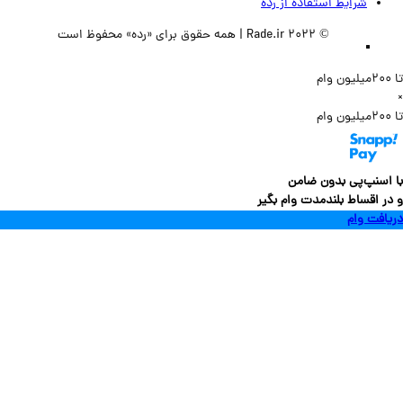
شرایط استفاده از رده
© 2022 Rade.ir | همه حقوق برای «رده» محفوظ است
سنپ‌پی بدون ضامن
 اقساط بلندمدت وام بگیر
فت وام