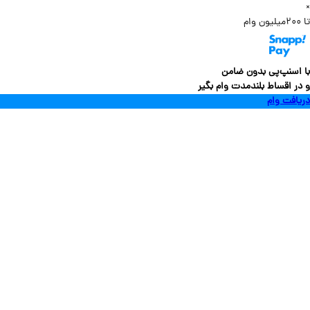
سنپ‌پی بدون ضامن
 اقساط بلندمدت وام بگیر
فت وام