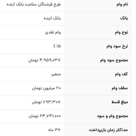
نام وام
طرح فرشتگان سلامت بانک آینده
بانک
بانک آینده
نوع وام
وام نقدی
نرخ سود وام
15 ٪
مجموع سود وام
4,959,037
تومان
کف وام
متغیر
سقف وام
20
میلیون تومان
مبلغ قسط
693,307
تومان
مجموع وام و سود
24,741,000
تومان
حداکثر زمان بازپرداخت
36
ماه