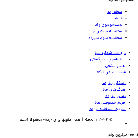
ترسی سریع
مجله رده
تسه
جست‌وجوی وام
محاسبه سود وام
محاسبه سود سپرده
دریافت شماره شبا
استعلام چک برگشتی
اعتبار سنجی
قیمت طلا و سکه
همکاری با رده
هدف‌های رده
تماس‌ با‌ رده
حریم خصوصی رده
شرایط استفاده از رده
© 2022 Rade.ir | همه حقوق برای «رده» محفوظ است