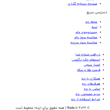
صندوق سرمایه گذاری
ترسی سریع
مجله رده
تسه
جست‌وجوی وام
محاسبه سود وام
محاسبه سود سپرده
دریافت شماره شبا
استعلام چک برگشتی
اعتبار سنجی
قیمت طلا و سکه
همکاری با رده
هدف‌های رده
تماس‌ با‌ رده
حریم خصوصی رده
شرایط استفاده از رده
© 2022 Rade.ir | همه حقوق برای «رده» محفوظ است