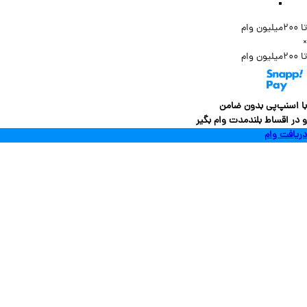
سنپ‌پی بدون ضامن
 اقساط بلندمدت وام بگیر
فت وام