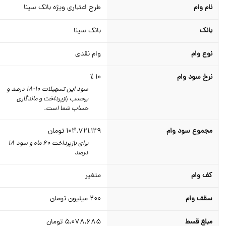
نام وام
طرح اعتباری ویژه بانک سینا
بانک
بانک سینا
نوع وام
وام نقدی
نرخ سود وام
10 ٪
سود این تسهیلات 10-18 درصد و
برحسب بازپرداخت و ماندگاری
حساب شما است.
مجموع سود وام
104,721,129
تومان
برای بازپرداخت 60 ماه و سود 18
درصد
کف وام
متغیر
سقف وام
200
میلیون تومان
مبلغ قسط
5,078,685
تومان