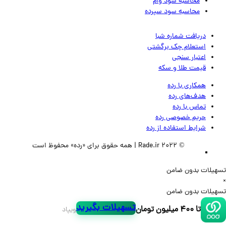
محاسبه سود وام
محاسبه سود سپرده
دریافت شماره شبا
استعلام چک برگشتی
اعتبار سنجی
قیمت طلا و سکه
همکاری با رده
هدف‌های رده
تماس‌ با‌ رده
حریم خصوصی رده
شرایط استفاده از رده
© 2022 Rade.ir | همه حقوق برای «رده» محفوظ است
لات بدون ضامن
لات بدون ضامن
تسهیلات بگیرید
تا ۴۰۰ میلیون تومان
ویپاد