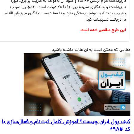
بازپرداخت طرح نرگس 60 ماه و سود آن با توجه به ضریب برابری، دوره
بازپرداخت و ماندگاری سپرده بین 10 تا 20 درصد است. همچنین ضریب
برابری نیز به این عوامل بستگی دارد و تا 100 درصد میانگین می‌‌توان اقدام
به دریافت تسهیلات کرد.
این طرح منقضی شده است
البی که ممکن است به آن علاقه داشته باشید
ف پول ایران چیست؟ آموزش کامل ثبت‌نام و فعال‌سازی با
#۹۸*