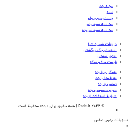
مجله رده
تسه
جست‌وجوی وام
محاسبه سود وام
محاسبه سود سپرده
دریافت شماره شبا
استعلام چک برگشتی
اعتبار سنجی
قیمت طلا و سکه
همکاری با رده
هدف‌های رده
تماس‌ با‌ رده
حریم خصوصی رده
شرایط استفاده از رده
© 2022 Rade.ir | همه حقوق برای «رده» محفوظ است
لات بدون ضامن