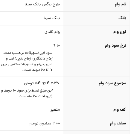
نام وام
طرح نرگس بانک سینا
بانک
بانک سینا
نوع وام
وام نقدی
نرخ سود وام
10 ٪
سود این تسهیلات بر حسب مدت
زمان ماندگاری، زمان بازپرداخت و
ضریب برابری تسهیلات متغیر و بین
10 تا 20 درصد است.
مجموع سود وام
54,964,537
تومان
این مبلغ قسط برای سود 10 درصد و
بازپرداخت 60 ماه است
کف وام
متغیر
سقف وام
300
میلیون تومان