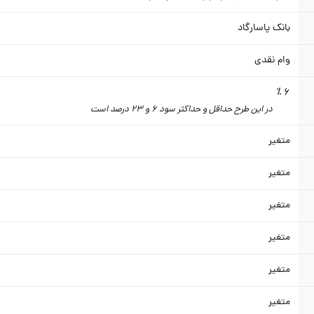
بانک پاسارگاد
وام نقدی
6 ٪
در این طرح حداقل و حداکثر سود 6 و 23 درصد است
متغیر
متغیر
متغیر
متغیر
متغیر
متغیر