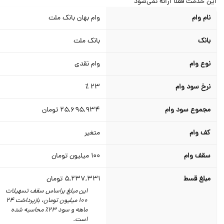
ن خدمت فعلا ارائه نمی‌شود
نام وام
وام بهان بانک ملت
بانک
بانک ملت
نوع وام
وام نقدی
نرخ سود وام
23 ٪
مجموع سود وام
25,695,934
تومان
کف وام
متغیر
سقف وام
100
میلیون تومان
مبلغ قسط
5,237,331
تومان
این مبلغ براساس سقف تسهیلات
100 میلیون تومان،‌ بازپرداخت 24
ماهه و سود 23٪‌ محاسبه شده
است.