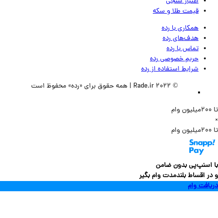
اعتبار سنجی
قیمت طلا و سکه
همکاری با رده
هدف‌های رده
تماس‌ با‌ رده
حریم خصوصی رده
شرایط استفاده از رده
© 2022 Rade.ir | همه حقوق برای «رده» محفوظ است
سنپ‌پی بدون ضامن
 اقساط بلندمدت وام بگیر
فت وام