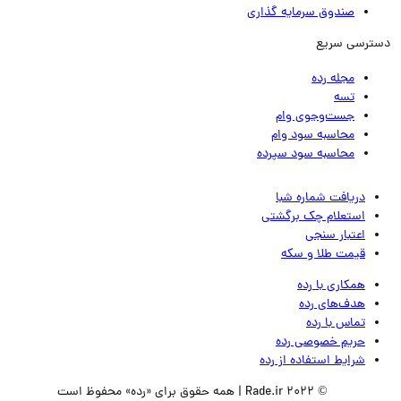
صندوق سرمایه گذاری
ترسی سریع
مجله رده
تسه
جست‌وجوی وام
محاسبه سود وام
محاسبه سود سپرده
دریافت شماره شبا
استعلام چک برگشتی
اعتبار سنجی
قیمت طلا و سکه
همکاری با رده
هدف‌های رده
تماس‌ با‌ رده
حریم خصوصی رده
شرایط استفاده از رده
© 2022 Rade.ir | همه حقوق برای «رده» محفوظ است