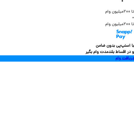
سنپ‌پی بدون ضامن
 اقساط بلندمدت وام بگیر
فت وام