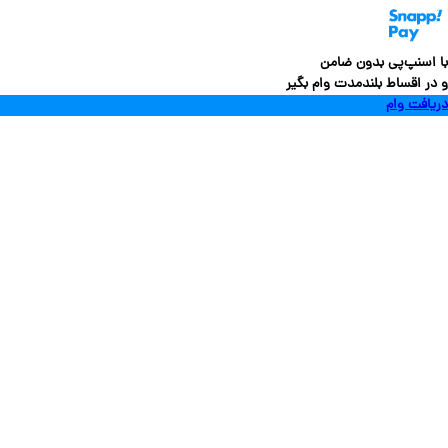
سنپ‌پی بدون ضامن
 اقساط بلندمدت وام بگیر
فت وام