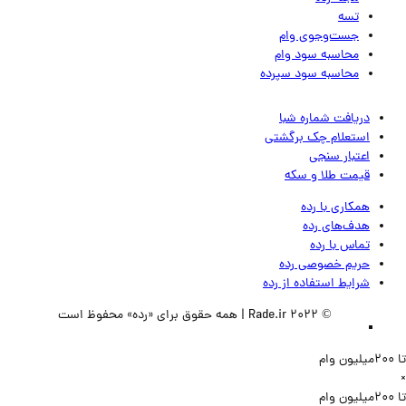
تسه
جست‌وجوی وام
محاسبه سود وام
محاسبه سود سپرده
دریافت شماره شبا
استعلام چک برگشتی
اعتبار سنجی
قیمت طلا و سکه
همکاری با رده
هدف‌های رده
تماس‌ با‌ رده
حریم خصوصی رده
شرایط استفاده از رده
© 2022 Rade.ir | همه حقوق برای «رده» محفوظ است