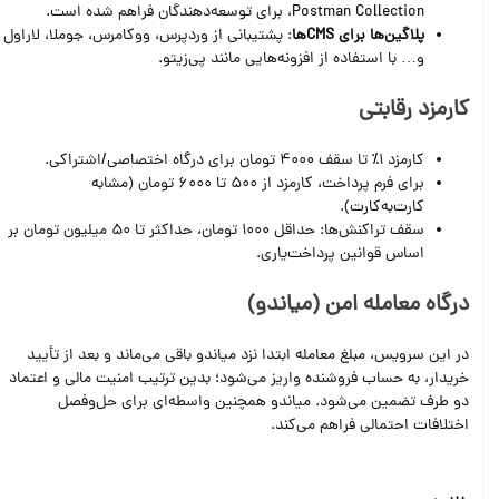
،Postman Collection برای توسعه‌دهندگان فراهم شده است.
پلاگین‌ها برای CMSها
: پشتیبانی از وردپرس، ووکامرس، جوملا، لاراول
و… با استفاده از افزونه‌هایی مانند پی‌زیتو.
کارمزد رقابتی
کارمزد 1٪ تا سقف 4000 تومان برای درگاه اختصاصی/اشتراکی.
برای فرم پرداخت، کارمزد از 500 تا 6000 تومان (مشابه
کارت‌به‌کارت).
سقف تراکنش‌ها: حداقل 1000 تومان، حداکثر تا 50 میلیون تومان بر
اساس قوانین پرداخت‌یاری.
درگاه معامله امن (میاندو)
در این سرویس، مبلغ معامله ابتدا نزد میاندو باقی می‌ماند و بعد از تأیید
خریدار، به حساب فروشنده واریز می‌شود؛ بدین ترتیب امنیت مالی و اعتماد
دو طرف تضمین می‌شود. میاندو همچنین واسطه‌ای برای حل‌وفصل
اختلافات احتمالی فراهم می‌کند.