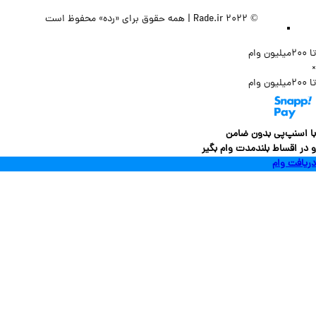
© 2022 Rade.ir | همه حقوق برای «رده» محفوظ است
سنپ‌پی بدون ضامن
 اقساط بلندمدت وام بگیر
فت وام