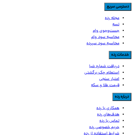
سترسی سریع
مجله رده
تسه
جست‌وجوی وام
محاسبه سود وام
محاسبه سود سپرده
دمات رده
دریافت شماره شبا
استعلام چک برگشتی
اعتبار سنجی
قیمت طلا و سکه
رباره رده
همکاری با رده
هدف‌های رده
تماس‌ با‌ رده
حریم خصوصی رده
شرایط استفاده از رده