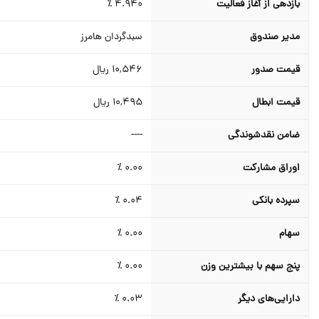
بازدهی از آغاز فعالیت
4.940
٪
مدیر صندوق
سبدگردان هامرز
قیمت صدور
10,546
ریال
قیمت ابطال
10,495
ریال
ضامن نقدشوندگي
----
اوراق مشارکت
0.00 ٪
سپرده بانکی
0.04 ٪
سهام
0.00 ٪
پنج سهم با بیشترین وزن
0.00 ٪
دارایی‌های دیگر
0.03 ٪