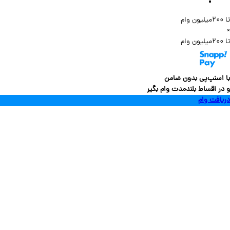
سنپ‌پی بدون ضامن
 اقساط بلندمدت وام بگیر
فت وام