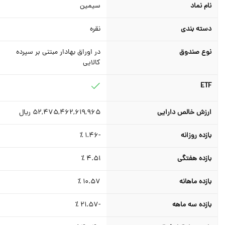
نام نماد
سیمین
دسته بندی
نقره
نوع صندوق
در اوراق بهادار مبتنی بر سپرده
کالایی
ETF
ارزش خالص دارایی
52,475,462,619,965
ریال
بازده روزانه
-1.46
٪
بازده هفتگی
4.51
٪
بازده ماهانه
10.57
٪
بازده سه ماهه
-21.57
٪