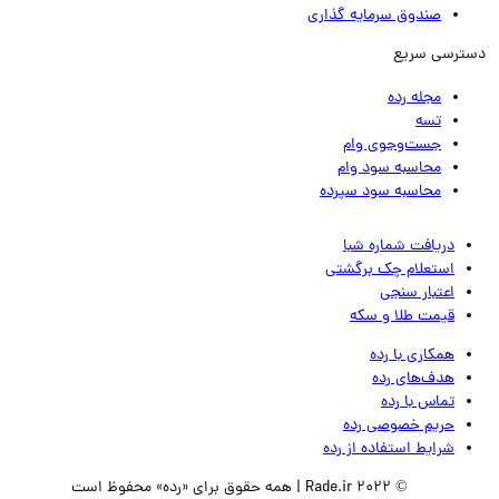
صندوق سرمایه گذاری
ترسی سریع
مجله رده
تسه
جست‌وجوی وام
محاسبه سود وام
محاسبه سود سپرده
دریافت شماره شبا
استعلام چک برگشتی
اعتبار سنجی
قیمت طلا و سکه
همکاری با رده
هدف‌های رده
تماس‌ با‌ رده
حریم خصوصی رده
شرایط استفاده از رده
© 2022 Rade.ir | همه حقوق برای «رده» محفوظ است