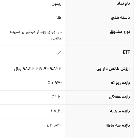
نام نماد
ریتون
دسته بندی
طلا
نوع صندوق
در اوراق بهادار مبتنی بر سپرده
کالایی
ETF
ارزش خالص دارایی
98,114,417,939,824
ریال
بازده روزانه
-0.93
٪
بازده هفتگی
1.61
٪
بازده ماهانه
7.21
٪
بازده سه ماهه
-12.03
٪