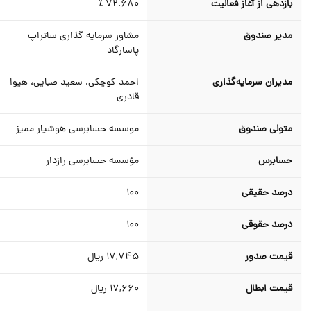
بازدهی از آغاز فعالیت
72.680
٪
مدیر صندوق
مشاور سرمایه گذاری ساتراپ
پاسارگاد
مدیران سرمایه‌گذاری
احمد کوچکی، سعید صبایی، هیوا
قادری
متولی صندوق
موسسه حسابرسی هوشیار ممیز
حسابرس
مؤسسه حسابرسی رازدار
درصد حقیقی
100
درصد حقوقی
100
قیمت صدور
17,745
ریال
قیمت ابطال
17,660
ریال