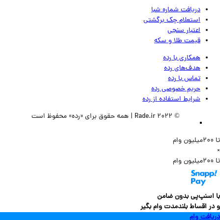
دریافت شماره شبا
استعلام چک برگشتی
اعتبار سنجی
قیمت طلا و سکه
همکاری با رده
هدف‌های رده
تماس‌ با‌ رده
حریم خصوصی رده
شرایط استفاده از رده
© 2022 Rade.ir | همه حقوق برای «رده» محفوظ است
سنپ‌پی بدون ضامن
 اقساط بلندمدت وام بگیر
فت وام