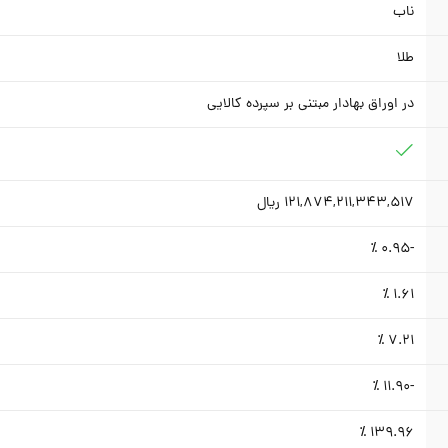
ناب
طلا
در اوراق بهادار مبتنی بر سپرده کالایی
121,874,211,343,517
ریال
٪
-0.95
٪
1.61
٪
7.21
٪
-11.90
٪
139.96