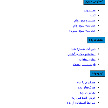
سترسی سریع
مجله رده
تسه
جست‌وجوی وام
محاسبه سود وام
محاسبه سود سپرده
دمات رده
دریافت شماره شبا
استعلام چک برگشتی
اعتبار سنجی
قیمت طلا و سکه
رباره رده
همکاری با رده
هدف‌های رده
تماس‌ با‌ رده
حریم خصوصی رده
شرایط استفاده از رده