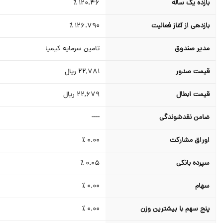
بازده یک ساله
120.46
٪
بازدهی از آغاز فعالیت
126.790
٪
مدیر صندوق
تامین سرمایه کیمیا
قیمت صدور
22,781
ریال
قیمت ابطال
22,679
ریال
ضامن نقدشوندگي
----
اوراق مشارکت
0.00 ٪
سپرده بانکی
0.05 ٪
سهام
0.00 ٪
پنج سهم با بیشترین وزن
0.00 ٪