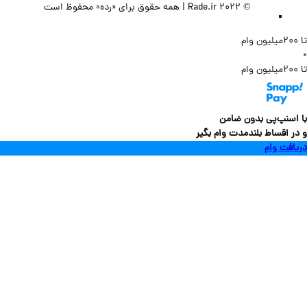
© 2022 Rade.ir | همه حقوق برای «رده» محفوظ است
سنپ‌پی بدون ضامن
 اقساط بلندمدت وام بگیر
فت وام