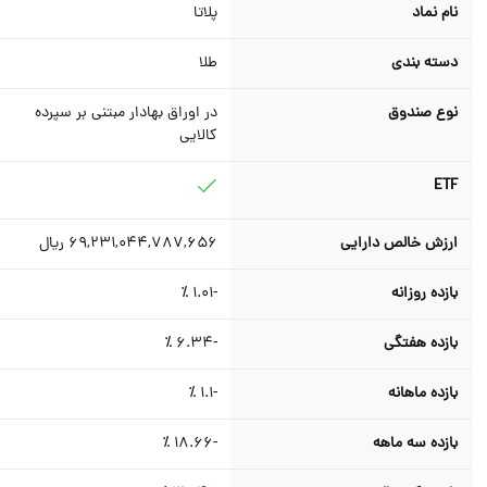
نام نماد
پلاتا
دسته بندی
طلا
نوع صندوق
در اوراق بهادار مبتنی بر سپرده
کالایی
ETF
ارزش خالص دارایی
69,231,044,787,656
ریال
بازده روزانه
-1.01
٪
بازده هفتگی
-6.34
٪
بازده ماهانه
-1.1
٪
بازده سه ماهه
-18.66
٪