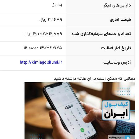
دارایی‌های دیگر
0.01 ٪
قیمت آماری
22,679
ریال
تعداد واحدهای سرمایه‌گذاری شده
3,052,612,889
ریال
تاریخ آغاز فعالیت
1403/12/25 12:00:00
آدرس وب‌سایت
http://kimiagoldfund.ir
البی که ممکن است به آن علاقه داشته باشید