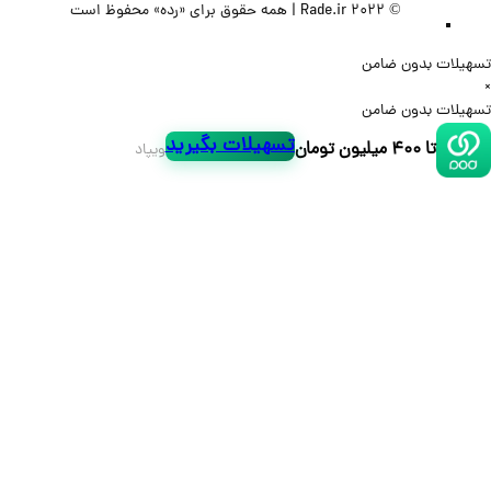
© 2022 Rade.ir | همه حقوق برای «رده» محفوظ است
لات بدون ضامن
لات بدون ضامن
تسهیلات بگیرید
تا ۴۰۰ میلیون تومان
ویپاد