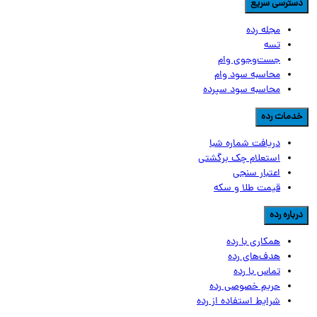
سترسی سریع
مجله رده
تسه
جست‌وجوی وام
محاسبه سود وام
محاسبه سود سپرده
دمات رده
دریافت شماره شبا
استعلام چک برگشتی
اعتبار سنجی
قیمت طلا و سکه
رباره رده
همکاری با رده
هدف‌های رده
تماس‌ با‌ رده
حریم خصوصی رده
شرایط استفاده از رده