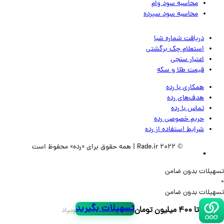
محاسبه سود وام
محاسبه سود سپرده
دریافت شماره شبا
استعلام چک برگشتی
اعتبار سنجی
قیمت طلا و سکه
همکاری با رده
هدف‌های رده
تماس‌ با‌ رده
حریم خصوصی رده
شرایط استفاده از رده
© 2022 Rade.ir | همه حقوق برای «رده» محفوظ است
لات بدون ضامن
لات بدون ضامن
تسهیلات بگیرید
تا ۴۰۰ میلیون تومان
ویپاد