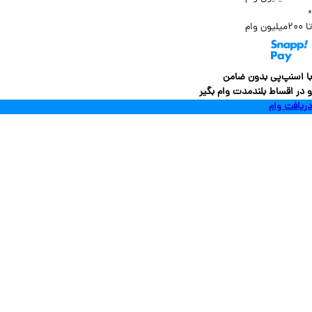
سنپ‌پی بدون ضامن
 اقساط بلندمدت وام بگیر
فت وام