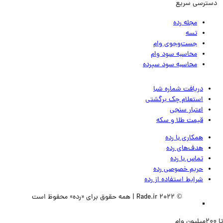
ترسی سریع
مجله رده
تسه
جست‌وجوی وام
محاسبه سود وام
محاسبه سود سپرده
دریافت شماره شبا
استعلام چک برگشتی
اعتبار سنجی
قیمت طلا و سکه
همکاری با رده
هدف‌های رده
تماس‌ با‌ رده
حریم خصوصی رده
شرایط استفاده از رده
© 2022 Rade.ir | همه حقوق برای «رده» محفوظ است