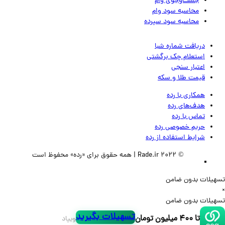
جست‌وجوی وام
محاسبه سود وام
محاسبه سود سپرده
دریافت شماره شبا
استعلام چک برگشتی
اعتبار سنجی
قیمت طلا و سکه
همکاری با رده
هدف‌های رده
تماس‌ با‌ رده
حریم خصوصی رده
شرایط استفاده از رده
© 2022 Rade.ir | همه حقوق برای «رده» محفوظ است
لات بدون ضامن
لات بدون ضامن
تسهیلات بگیرید
تا ۴۰۰ میلیون تومان
ویپاد