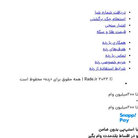
دریافت شماره شبا
استعلام چک برگشتی
اعتبار سنجی
قیمت طلا و سکه
همکاری با رده
هدف‌های رده
تماس‌ با‌ رده
حریم خصوصی رده
شرایط استفاده از رده
© 2022 Rade.ir | همه حقوق برای «رده» محفوظ است
سنپ‌پی بدون ضامن
 اقساط بلندمدت وام بگیر