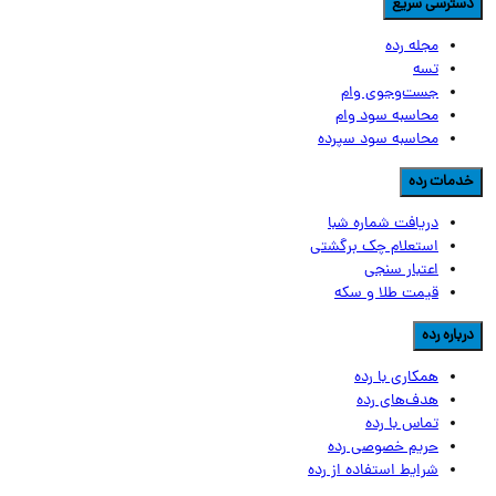
سترسی سریع
مجله رده
تسه
جست‌وجوی وام
محاسبه سود وام
محاسبه سود سپرده
دمات رده
دریافت شماره شبا
استعلام چک برگشتی
اعتبار سنجی
قیمت طلا و سکه
رباره رده
همکاری با رده
هدف‌های رده
تماس‌ با‌ رده
حریم خصوصی رده
شرایط استفاده از رده