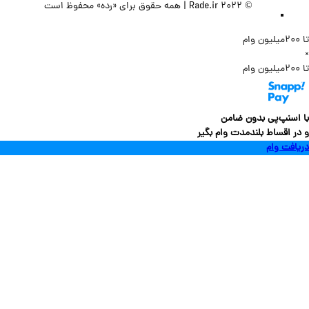
© 2022 Rade.ir | همه حقوق برای «رده» محفوظ است
سنپ‌پی بدون ضامن
 اقساط بلندمدت وام بگیر
فت وام