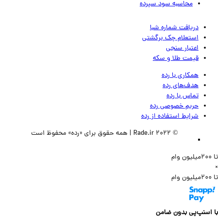
محاسبه سود سپرده
دریافت شماره شبا
استعلام چک برگشتی
اعتبار سنجی
قیمت طلا و سکه
همکاری با رده
هدف‌های رده
تماس‌ با‌ رده
حریم خصوصی رده
شرایط استفاده از رده
© 2022 Rade.ir | همه حقوق برای «رده» محفوظ است
سنپ‌پی بدون ضامن