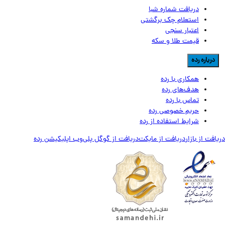
دریافت شماره شبا
استعلام چک برگشتی
اعتبار سنجی
قیمت طلا و سکه
رباره رده
همکاری با رده
هدف‌های رده
تماس‌ با‌ رده
حریم خصوصی رده
شرایط استفاده از رده
ت از بازار
دریافت از مایکت
دریافت از گوگل پلی
وب اپلیکیشن رده