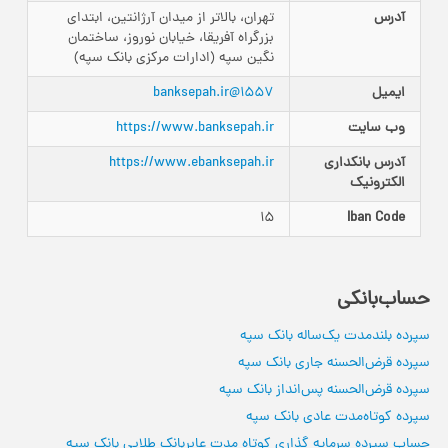
آدرس
تهران، بالاتر از میدان آرژانتین، ابتدای
بزرگراه آفریقا، خیابان نوروز، ساختمان
نگین سپه (ادارات مرکزی بانک سپه)
ایمیل
1557@banksepah.ir
وب سایت
https://www.banksepah.ir
آدرس بانکداری‌
https://www.ebanksepah.ir
الکترونیک
15
Iban Code
حساب‌بانکی
سپرده بلند‌مدت یک‌ساله بانک سپه
سپرده قرض‌الحسنه جاری بانک سپه
سپرده قرض‌الحسنه پس‌انداز بانک سپه
سپرده کوتاه‌مدت عادی بانک سپه
حساب سپرده سرمایه گذاری کوتاه مدت عابربانک طلایی بانک سپه