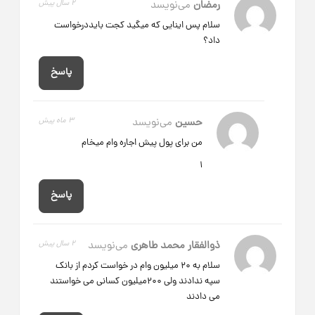
رمضان
می‌نویسد
2 سال پیش
سلام پس اینایی که میگید کجت بایددرخواست
داد؟
پاسخ
حسین
می‌نویسد
3 ماه پیش
من برای پول پیش اجاره وام میخام
1
پاسخ
ذوالفقار محمد طاهری
می‌نویسد
2 سال پیش
سلام به ۲۰ میلیون وام در خواست کردم از بانک
سپه ندادند ولی ۲۰۰میلیون کسانی می خواستند
می دادند