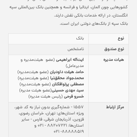
کشورهایی چون آلمان، ایتالیا و فرانسه و همچنین بانک بین‌المللی سپه
انگلستان، در ارائه خدمات بانکی نقش دارند.
بانک سپه از بانک‌های دولتی ایران است.
نوع
بانک
نوع صندوق
نامشخص
هیات مدیره
ایت‌آله ابراهیمی
(عضو هیئت‌مدیره و
مدیرعامل)
حامد هیئت داودیان
(عضو هیئت‌مدیره)
محمدجواد محقق‌نیا
(عضو هیئت‌مدیره)
مصطفی پرتو‌افکنان
(عضو هیئت‌مدیره)
سید مهدی حسینی
(عضو هیئت مدیره)
خسرو فرحی
(رئیس هیئت مدیره)
مرکز ارتباط
1557 - شماره‌گیری بدون نیاز به کد شهر،
ویژه استان‌های: تهران، خراسان رضوی،
قزوین، آذربایجان شرقی، فارس - سایر
استان‌ها: 88207221 - 021 و
88888519- 021