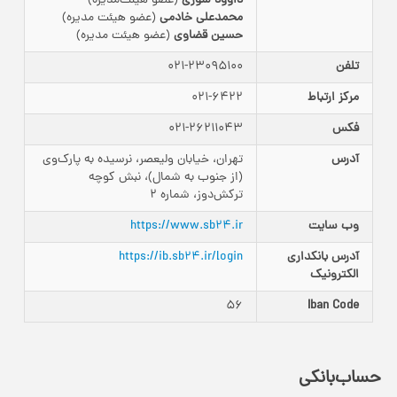
داوود سوری
(عضو هیئت‌مدیره)
محمدعلی خادمی
(عضو هیئت مدیره)
حسین قضاوی
(عضو هیئت مدیره)
تلفن
021-23095100
مرکز ارتباط
021-6422
فکس
021-26211043
آدرس
تهران، خیابان ولیعصر، نرسیده به پارک‌وی
(از جنوب به شمال)، نبش کوچه
ترکش‌دوز، شماره 2
وب سایت
https://www.sb24.ir
آدرس بانکداری‌
https://ib.sb24.ir/login
الکترونیک
56
Iban Code
حساب‌بانکی