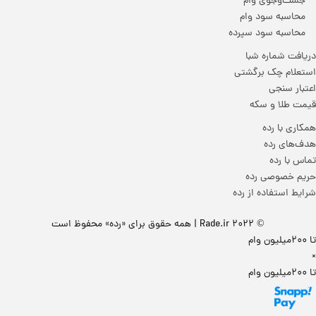
جست‌وجوی وام
محاسبه سود وام
محاسبه سود سپرده
دریافت شماره شبا
استعلام چک برگشتی
اعتبار سنجی
قیمت طلا و سکه
همکاری با رده
هدف‌های رده
تماس‌ با‌ رده
حریم خصوصی رده
شرایط استفاده از رده
© 2022 Rade.ir | همه حقوق برای «رده» محفوظ است
تا 200میلیون وام
×
تا 200میلیون وام