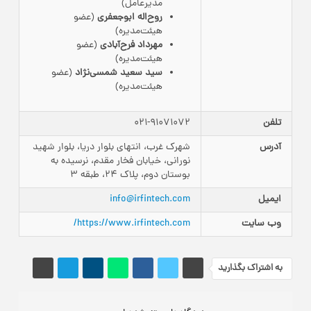
مدیرعامل)
روح‌اله ابوجعفری
(عضو
هیئت‌مدیره)
مهرداد فرح‌آبادی
(عضو
هیئت‌مدیره)
سید سعید شمسی‌نژاد
(عضو
هیئت‌مدیره)
تلفن
021-91071072
آدرس
شهرک غرب، انتهای بلوار دریا، بلوار شهید
نورانی، خیابان فخار مقدم، نرسیده به
بوستان دوم، پلاک 24، طبقه 3
ایمیل
info@irfintech.com
وب سایت
https://www.irfintech.com/
به اشتراک بگذارید