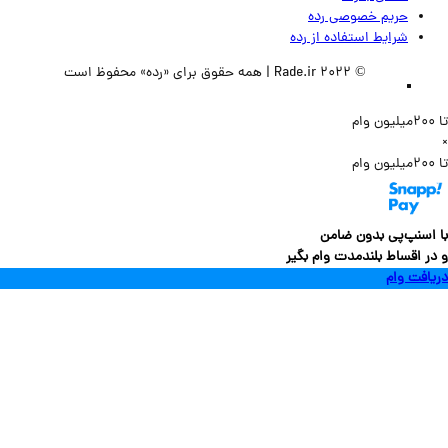
حریم خصوصی رده
شرایط استفاده از رده
© 2022 Rade.ir | همه حقوق برای «رده» محفوظ است
سنپ‌پی بدون ضامن
 اقساط بلندمدت وام بگیر
فت وام