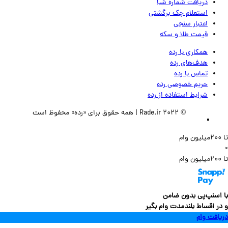
دریافت شماره شبا
استعلام چک برگشتی
اعتبار سنجی
قیمت طلا و سکه
همکاری با رده
هدف‌های رده
تماس‌ با‌ رده
حریم خصوصی رده
شرایط استفاده از رده
© 2022 Rade.ir | همه حقوق برای «رده» محفوظ است
سنپ‌پی بدون ضامن
 اقساط بلندمدت وام بگیر
فت وام