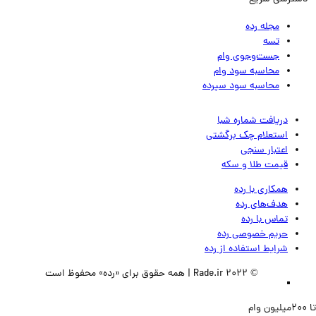
مجله رده
تسه
جست‌وجوی وام
محاسبه سود وام
محاسبه سود سپرده
دریافت شماره شبا
استعلام چک برگشتی
اعتبار سنجی
قیمت طلا و سکه
همکاری با رده
هدف‌های رده
تماس‌ با‌ رده
حریم خصوصی رده
شرایط استفاده از رده
© 2022 Rade.ir | همه حقوق برای «رده» محفوظ است