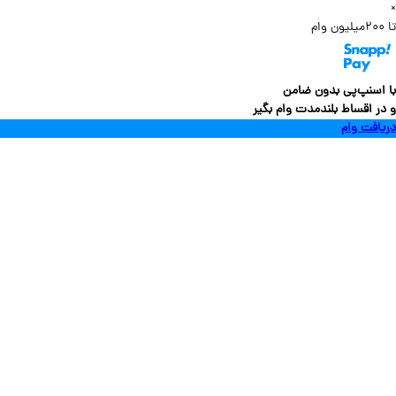
سنپ‌پی بدون ضامن
 اقساط بلندمدت وام بگیر
فت وام