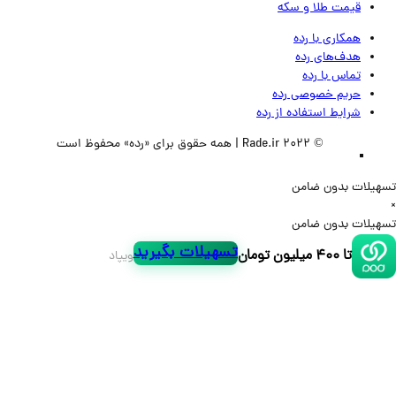
قیمت طلا و سکه
همکاری با رده
هدف‌های رده
تماس‌ با‌ رده
حریم خصوصی رده
شرایط استفاده از رده
© 2022 Rade.ir | همه حقوق برای «رده» محفوظ است
لات بدون ضامن
لات بدون ضامن
تسهیلات بگیرید
تا ۴۰۰ میلیون تومان
ویپاد