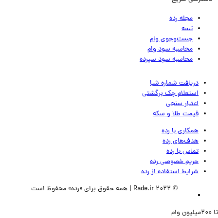
مجله رده
تسه
جست‌وجوی وام
محاسبه سود وام
محاسبه سود سپرده
دریافت شماره شبا
استعلام چک برگشتی
اعتبار سنجی
قیمت طلا و سکه
همکاری با رده
هدف‌های رده
تماس‌ با‌ رده
حریم خصوصی رده
شرایط استفاده از رده
© 2022 Rade.ir | همه حقوق برای «رده» محفوظ است