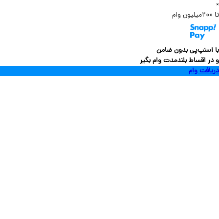
سنپ‌پی بدون ضامن
 اقساط بلندمدت وام بگیر
فت وام