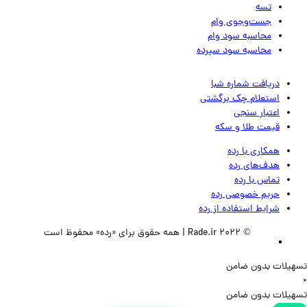
تسه
جست‌وجوی وام
محاسبه سود وام
محاسبه سود سپرده
دریافت شماره شبا
استعلام چک برگشتی
اعتبار سنجی
قیمت طلا و سکه
همکاری با رده
هدف‌های رده
تماس‌ با‌ رده
حریم خصوصی رده
شرایط استفاده از رده
© 2022 Rade.ir | همه حقوق برای «رده» محفوظ است
لات بدون ضامن
لات بدون ضامن