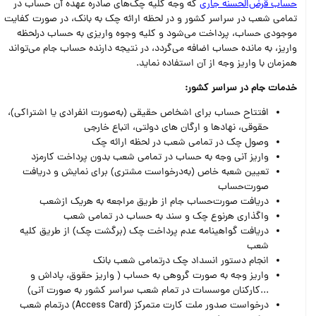
حساب قرض‌الحسنه جاری
که وجه کلیه چک‌های صادره عهده آن حساب در
تمامی شعب در سراسر کشور و در لحظه ارائه چک به بانک، در صورت کفایت
موجودی حساب، پرداخت می‌شود و کلیه وجوه واریزی به حساب درلحظه
واریز، به مانده حساب اضافه می‌گردد، در نتیجه دارنده حساب جام می‌تواند
همزمان با واریز وجه از آن استفاده نماید.
خدمات جام در سراسر کشور:
افتتاح حساب برای اشخاص حقیقی (به‌صورت انفرادی یا اشتراکی)،
حقوقی، نهادها و ارگان های دولتی، اتباع خارجی
وصول چک در تمامی شعب در لحظه ارائه چک
واریز آنی وجه به حساب در تمامی شعب بدون پرداخت کارمزد
تعیین شعبه خاص (به‌درخواست مشتری) برای نمایش و دریافت
صورت‌حساب
دریافت صورت‌حساب جام از طریق مراجعه به هریک ازشعب
واگذاری هرنوع چک و سند به حساب در تمامی شعب
دریافت گواهینامه عدم پرداخت چک (برگشت چک) از طریق کلیه
شعب
انجام دستور انسداد چک درتمامی شعب بانک
واریز وجه به صورت گروهی به حساب ( واریز حقوق، پاداش و
...کارکنان موسسات در تمام شعب سراسر کشور به صورت آنی)
درخواست صدور ملت کارت متمرکز (Access Card) درتمام شعب