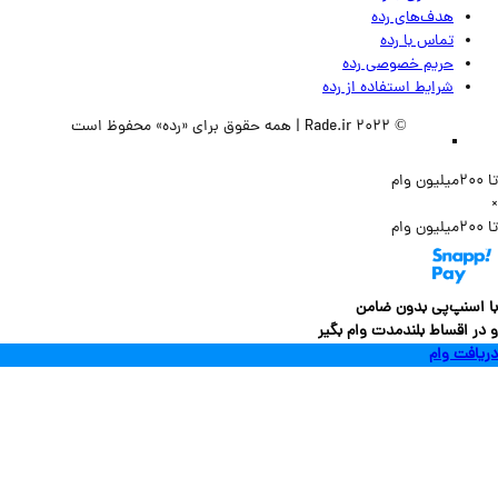
هدف‌های رده
تماس‌ با‌ رده
حریم خصوصی رده
شرایط استفاده از رده
© 2022 Rade.ir | همه حقوق برای «رده» محفوظ است
سنپ‌پی بدون ضامن
 اقساط بلندمدت وام بگیر
فت وام