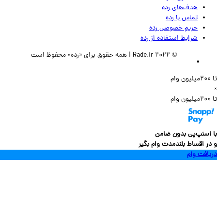
هدف‌های رده
تماس‌ با‌ رده
حریم خصوصی رده
شرایط استفاده از رده
© 2022 Rade.ir | همه حقوق برای «رده» محفوظ است
سنپ‌پی بدون ضامن
 اقساط بلندمدت وام بگیر
فت وام