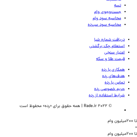
تسه
جست‌وجوی وام
محاسبه سود وام
محاسبه سود سپرده
دریافت شماره شبا
استعلام چک برگشتی
اعتبار سنجی
قیمت طلا و سکه
همکاری با رده
هدف‌های رده
تماس‌ با‌ رده
حریم خصوصی رده
شرایط استفاده از رده
© 2022 Rade.ir | همه حقوق برای «رده» محفوظ است