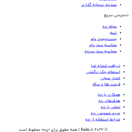
صندوق سرمایه گذاری
ترسی سریع
مجله رده
تسه
جست‌وجوی وام
محاسبه سود وام
محاسبه سود سپرده
دریافت شماره شبا
استعلام چک برگشتی
اعتبار سنجی
قیمت طلا و سکه
همکاری با رده
هدف‌های رده
تماس‌ با‌ رده
حریم خصوصی رده
شرایط استفاده از رده
© 2022 Rade.ir | همه حقوق برای «رده» محفوظ است