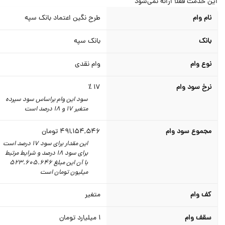
ن خدمت فعلا ارائه نمی‌شود
نام وام
طرح نگین اعتماد بانک سپه
بانک
بانک سپه
نوع وام
وام نقدی
نرخ سود وام
17 ٪
سود این وام براساس سود سپرده
متغیر 17 و 18 درصد است
مجموع سود وام
491,154,546
تومان
این مقدار برای سود 17 درصد است
برای سود 18 درصد و شرایط مرتبط
با آن این مبلغ 523.605.646
میلیون تومان است
کف وام
متغیر
سقف وام
1
میلیارد تومان