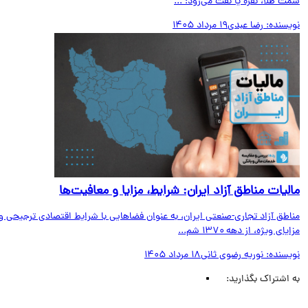
 طلا، نقره یا نفت می‌رود؛ ...
یسنده:
رضا عبدی
19 مرداد 1405
لیات مناطق آزاد ایران: شرایط، مزایا و معافیت‌ها
اطق آزاد تجاری-صنعتی ایران، به عنوان فضاهایی با شرایط اقتصادی ترجیحی و
ای ویژه، از دهه ۱۳۷۰ شم...
یسنده:
نوریه رضوی ثانی
18 مرداد 1405
اشتراک بگذارید: