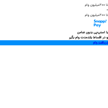
سنپ‌پی بدون ضامن
 اقساط بلندمدت وام بگیر
فت وام