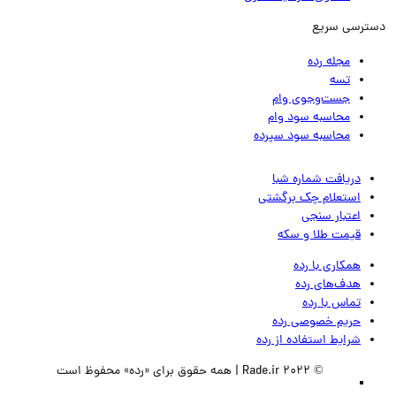
ترسی سریع
مجله رده
تسه
جست‌وجوی وام
محاسبه سود وام
محاسبه سود سپرده
دریافت شماره شبا
استعلام چک برگشتی
اعتبار سنجی
قیمت طلا و سکه
همکاری با رده
هدف‌های رده
تماس‌ با‌ رده
حریم خصوصی رده
شرایط استفاده از رده
© 2022 Rade.ir | همه حقوق برای «رده» محفوظ است