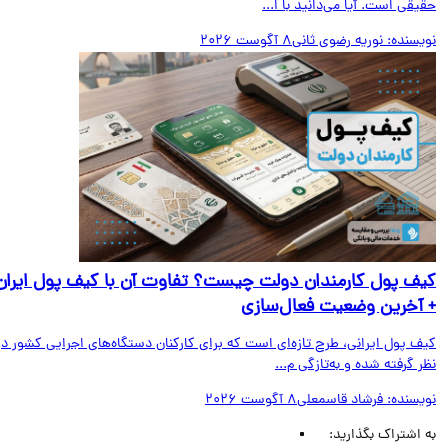
قی است. آیا می‌دانید با ا...
یسنده:
نوریه رضوی ثانی
8 آگوست 2026
ف پول کارمندان دولت چیست؟ تفاوت آن با کیف پول ایران
آخرین وضعیت فعال‌سازی
ف پول ایرانی، طرح تازه‌ای است که برای کارکنان دستگاه‌های اجرایی کشور در
 گرفته شده و به‌تازگی م...
یسنده:
فرشاد قاسمعلی
8 آگوست 2026
اشتراک بگذارید: