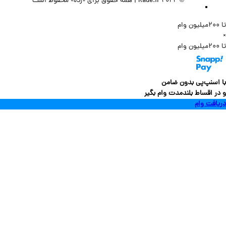
© 2022 Rade.ir | همه حقوق برای «رده» محفوظ است
سنپ‌پی بدون ضامن
 اقساط بلندمدت وام بگیر
فت وام